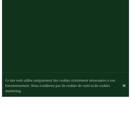
Ce site web utilise uniquement des cookies strictement nécessaires à son
fonctionnement. Nous n'utilisons pas de cookies de suivi ni de cookies
marketing.
RESTAURANT ET BAR À COCKTAILS ITALIEN,
ESPRESSO & APÉRITIF!
Superbe petit coin d'Italie donnant sur le parvis! La terrasse y est au
top, profitez du soleil!!! Le service est vraiment très sympathique. Que