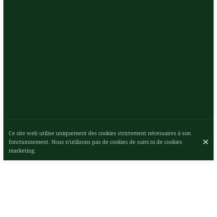
Ce site web utilise uniquement des cookies strictement nécessaires à son
fonctionnement. Nous n'utilisons pas de cookies de suivi ni de cookies
marketing.
RESTAURANT ET BAR À COCKTAILS ITALIEN,
ESPRESSO & APÉRITIF!
Superbe petit coin d'Italie donnant sur le parvis! La terrasse y est au
top, profitez du soleil!!! Le service est vraiment très sympathique. Que