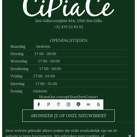
Sint-Gillisvoorplein 49A, 1060 Sint-Gillis
+32 470 33 83 93
OPENINGSTIJDEN
Maandag
Gesloten
Dinsdag
17:00 - 00:00
Woensdag
17:00 - 00:00
Donderdag
17:00 - 00:00
Vrijdag
17:00 - 01:00
Zaterdag
17:00 - 01:00
Zondag
Gesloten
Home
Ons concept
Team
Pers
Contact
ABONNEER JE OP ONZE NIEUWSBRIEF
Deze website gebruikt alleen cookies die strikt noodzakelijk zijn om de
© Cipiace 2026
website te laten functioneren. Wij gebruiken geen tracking- of